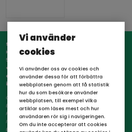
Vi använder
San Sac AB
cookies
Köpetorpsgatan 12
582 78 Linköping
+46 (0)13-13 04 20
Vi använder oss av cookies och
order@sansac.se
använder dessa för att förbättra
info@sansac.se
webbplatsen genom att få statistik
hur du som besökare använder
Org nr:
556501-1227
webbplatsen, till exempel vilka
Bankgiro:
5933-6933
artiklar som läses mest och hur
Plusgiro:
469751-2
användaren rör sig i navigeringen.
IBAN:
SE85 9500 0099 6034 0469 7512
Om du inte accepterar att cookies
BIC/SWIFT:
NDEASESS