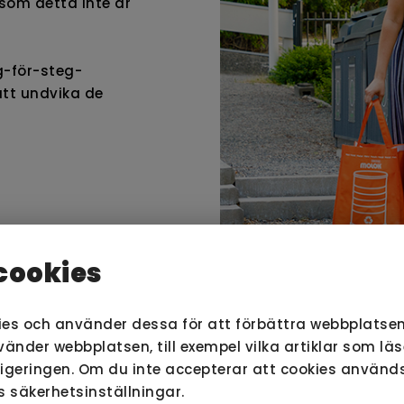
som detta inte är
eg-för-steg-
att undvika de
cookies
ies och använder dessa för att förbättra webbplatsen
nder webbplatsen, till exempel vilka artiklar som lä
LL DU LÄSA MER OM RIKTLINJER FÖR AVFALLSUTRYMM
vigeringen. Om du inte accepterar att cookies använ
s säkerhetsinställningar.