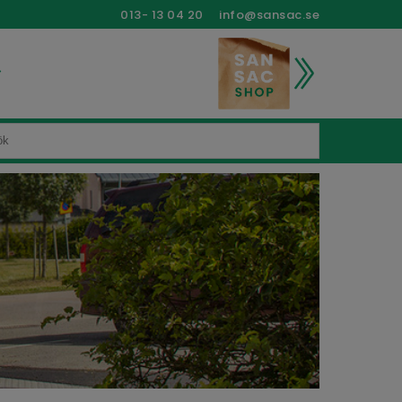
013- 13 04 20
info@sansac.se
>