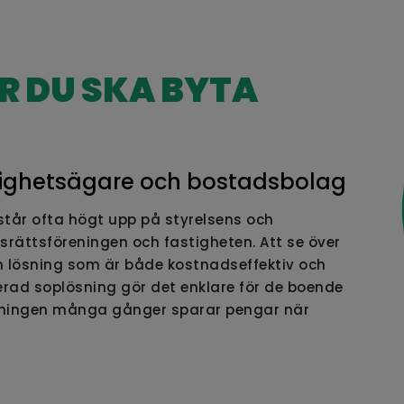
R DU SKA BYTA
astighetsägare och bostadsbolag
står ofta högt upp på styrelsens och
rättsföreningen och fastigheten. Att se över
n lösning som är både kostnadseffektiv och
erad soplösning gör det enklare för de boende
reningen många gånger sparar pengar när