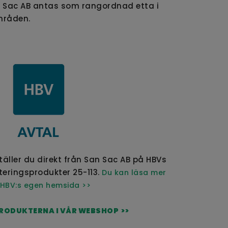
n Sac AB antas som rangordnad etta i
mråden.
ställer du direkt från San Sac AB på HBVs
eringsprodukter 25-113.
Du kan läsa mer
HBV:s egen hemsida >>
PRODUKTERNA I VÅR WEBSHOP >>