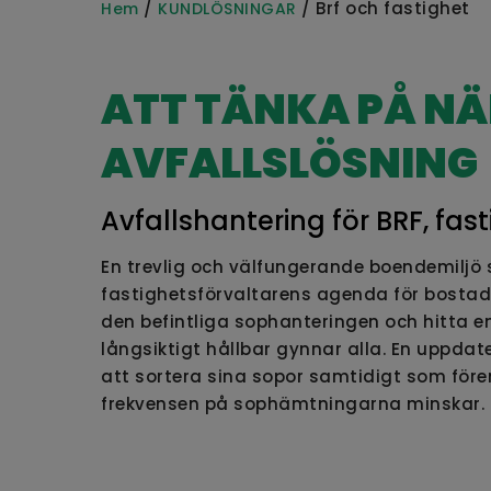
/
/ Brf och fastighet
Hem
KUNDLÖSNINGAR
ATT TÄNKA PÅ NÄ
AVFALLSLÖSNING
Avfallshantering för BRF, f
En trevlig och välfungerande boendemiljö 
fastighetsförvaltarens agenda för bostads
den befintliga sophanteringen och hitta e
långsiktigt hållbar gynnar alla. En uppdat
att sortera sina sopor samtidigt som fö
frekvensen på sophämtningarna minskar.