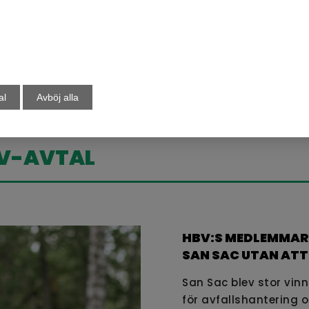
andbok med råd vid utformning av utrymmen för avfal
mt branschkrav och ger rekommendationer för att ska
Ladda ner Avfall Sveriges handbok
al
Avböj alla
HBV-AVTAL
HBV:S MEDLEMMAR
SAN SAC UTAN AT
San Sac blev stor vin
för avfallshantering 