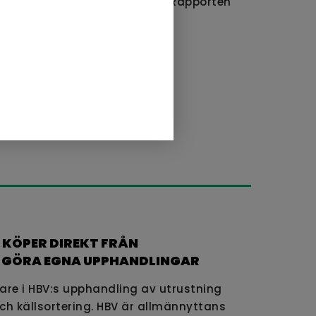
lshämtning i flerbostadshus. Rapporten
pa en trevligare plats!
 KÖPER DIREKT FRÅN
T GÖRA EGNA UPPHANDLINGAR
nare i HBV:s upphandling av utrustning
och källsortering. HBV är allmännyttans