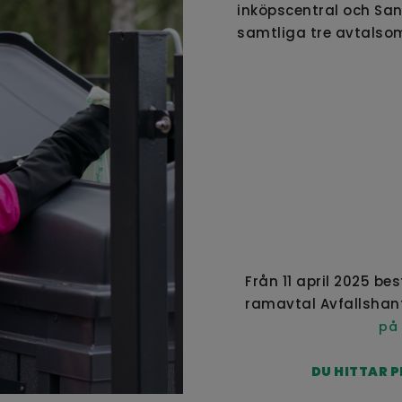
inköpscentral och Sa
samtliga tre avtalso
Från 11 april 2025 be
ramavtal Avfallshant
på 
DU HITTAR 