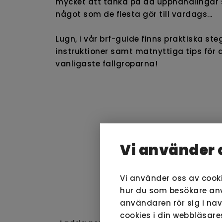
mycket att tänka på då upphandlingar 
något som de flesta gör till vardags...
Lugn, i vår brf-guide finns praktiska st
instruktioner samt matnyttiga tips för 
vanligaste fallgroparna!
Vi använder 
Vi använder oss av cook
hur du som besökare anvä
VI
användaren rör sig i na
cookies i din webbläsare