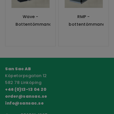
Wave -
RMP -
Bottentömmande
bottentömmande
behållare
San Sac AB
Köpetorpsgatan 12
582 78 Linköping
+46 (0)13-13 04 20
order@sansac.se
info@sansac.se