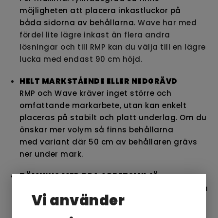
möjligheten att placera inkastluckor på
båda sidorna av behållarna.
Wave har med
fördel lite lägre inkast än flera andra
lösningar och till RMP kan du välja till en lägre
lucka med endast 90 cm höjd.
HELT MARKSTÅENDE ELLER NEDGRÄVD
RMP och Wave kräver inget större och
omfattande markarbete, utan kan enkelt
placeras på stabilt och platt underlag. Om du
önskar mer volym så finns behållarna
med
variant där 50 cm av behållaren grävs
ner under mark.
TÖMNING MED BRA ARBETSMILJÖ
Vid tömning lyfter en kran upp hela
behållaren
Vi använder
över en sopbil och tömmer innehållet ur
botten av behållaren. En snabb process som