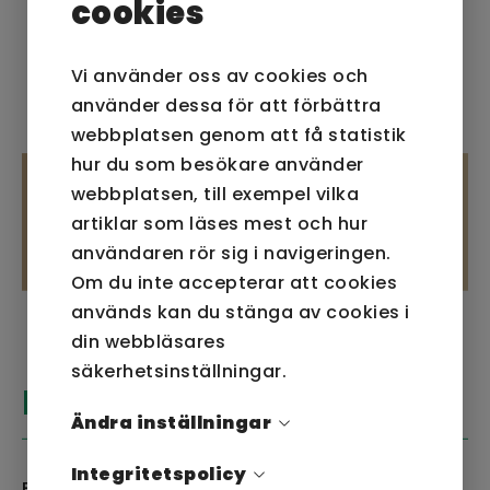
cookies
både främjar arbetsmiljön för de som
tömmer behållaren samt en mindre
omständig och tyst tömning, jämfört med
Vi använder oss av cookies och
flera andra markstående lösningar.
använder dessa för att förbättra
webbplatsen genom att få statistik
hur du som besökare använder
webbplatsen, till exempel vilka
artiklar som läses mest och hur
användaren rör sig i navigeringen.
Om du inte accepterar att cookies
används kan du stänga av cookies i
din webbläsares
säkerhetsinställningar.
KUNDCASE - RMP
Ändra inställningar
Integritetspolicy
Bostadsrättsföreningen stod inför ett