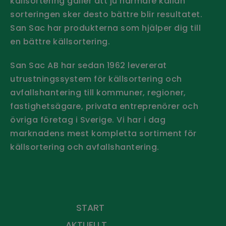
källsortering gäller att ju närmare källan
sorteringen sker desto bättre blir resultatet.
San Sac har produkterna som hjälper dig till
en bättre källsortering.
San Sac AB har sedan 1962 levererat
utrustningssystem för källsortering och
avfallshantering till kommuner, regioner,
fastighetsägare, privata entreprenörer och
övriga företag i Sverige.
Vi har i dag
marknadens mest kompletta sortiment för
källsortering och avfallshantering.
Håll dig uppdaterad - Prenumerera
på vårt nyhetsbrev
START
AKTUELLT