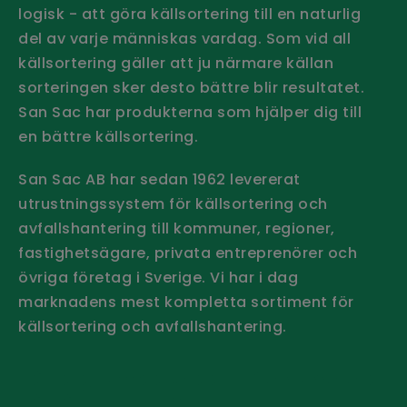
logisk - att göra källsortering till en naturlig
del av varje människas vardag. Som vid all
källsortering gäller att ju närmare källan
sorteringen sker desto bättre blir resultatet.
San Sac har produkterna som hjälper dig till
en bättre källsortering.
San Sac AB har sedan 1962 levererat
utrustningssystem för källsortering och
avfallshantering till kommuner, regioner,
fastighetsägare, privata entreprenörer och
övriga företag i Sverige.
Vi har i dag
marknadens mest kompletta sortiment för
källsortering och avfallshantering.
Håll dig uppdaterad - Prenumerera
på vårt nyhetsbrev