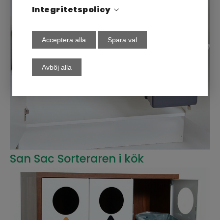
Integritetspolicy
Acceptera alla
Spara val
Avböj alla
San Sac Sorteraren i kök