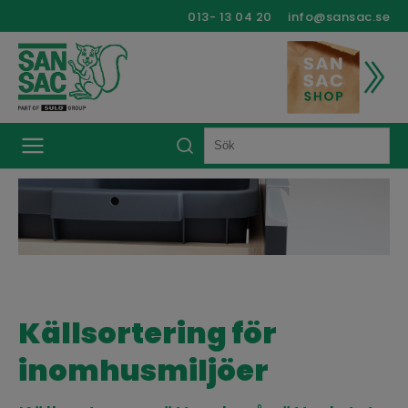
013- 13 04 20
info@sansac.se
Källsortering för
inomhusmiljöer