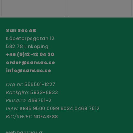
San Sac AB
Köpetorpsgatan 12
582 78 Linköping
+46 (0)13-13 04 20
order@sansac.se
info@sansac.se
Org nr:
556501-1227
Bankgiro:
5933-6933
Plusgiro:
469751-2
IBAN:
SE85 9500 0099 6034 0469 7512
BIC/SWIFT:
NDEASESS
webbansvarig: