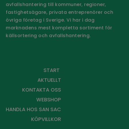
avfallshantering till kommuner, regioner,
fastighetsägare, privata entreprenörer och
övriga företag i Sverige.
Vi har i dag
marknadens mest kompletta sortiment för
källsortering och avfallshantering.
Håll dig uppdaterad - Prenumerera
på vårt nyhetsbrev
START
AKTUELLT
KONTAKTA OSS
WEBSHOP
HANDLA HOS
SAN SAC
KÖPVILLKOR