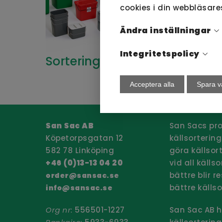
cookies i din webbläsare
Ändra inställningar
Integritetspolicy
Sort
Sorteringsbehållare
Acceptera alla
Spara v
San Sac AB
San Sacs pr
Köpetorpsgatan 12
källsortering
582 78 Linköping
göra källsor
+46 (0)13-13 04 20
vid all källs
bättre blir r
order@sansac.se
bättre källso
info@sansac.se
Org nr:
556501-1227
San Sac AB h