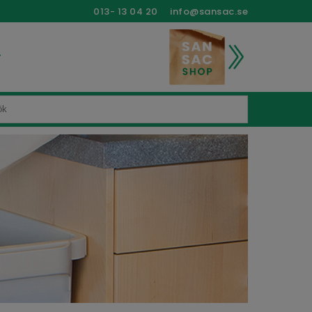
013- 13 04 20
info@sansac.se
>