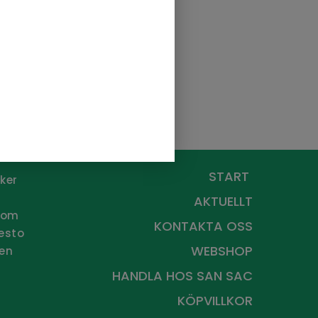
en i
START
ker
AKTUELLT
 Som
KONTAKTA OSS
desto
WEBSHOP
 en
HANDLA HOS
SAN SAC
KÖPVILLKOR