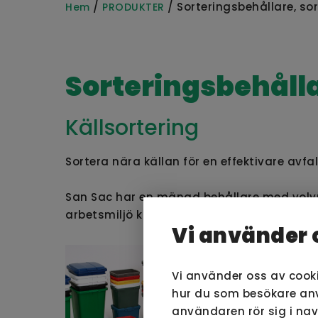
/
/ Sorteringsbehållare, so
Hem
PRODUKTER
Sorteringsbehåll
Källsortering
Sortera nära källan för en effektivare avfa
San Sac har en mängd behållare med volymer 
arbetsmiljö kombinerar du behållare och 
Vi använder 
Vi använder oss av cook
hur du som besökare anvä
användaren rör sig i na