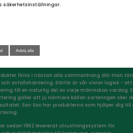
s säkerhetsinställningar.
eringsvagnar
San Sac Sorterar
kök
al
Avböj alla
odukter finns i nästan alla sammanhang där man tän
 och avfallshantering. Därför är vår vision logisk - att
tering till en naturlig del av varje människas vardag.
ortering gäller att ju närmare källan sorteringen sker 
esultatet. San Sac har produkterna som hjälper dig till
rtering.
ar sedan 1962 levererat utrustningssystem för