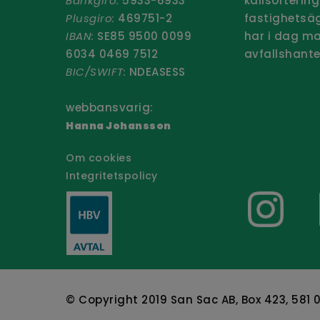
Bankgiro:
5933-6933
källsorterin
Plusgiro:
469751-2
fastighetsäg
IBAN:
SE85 9500 0099
har i dag ma
6034 0469 7512
avfallshante
BIC/SWIFT:
NDEASESS
Håll dig
webbansvarig:
nyhetsb
Hanna Johansson
Om cookies
Integritetspolicy
© Copyright 2019 San Sac AB, Box 423, 581 