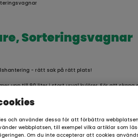
rteringsvagnar
are, Sorteringsvagnar
llshantering - rätt sak på rätt plats!
upp till 90 liter i stort urval kulörer.
För att skapa 
säckar
i någon av våra sorteringsvagnar.
cookies
ies och använder dessa för att förbättra webbplatsen
nder webbplatsen, till exempel vilka artiklar som lä
vigeringen. Om du inte accepterar att cookies använ