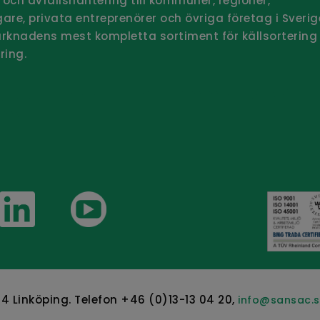
g och avfallshantering till kommuner, regioner,
are, privata entreprenörer och övriga företag i Sverig
rknadens mest kompletta sortiment för källsortering
ring.
 uppdaterad - Prenumerera på vårt
rev
04 Linköping. Telefon +46 (0)13-13 04 20,
info@sansac.