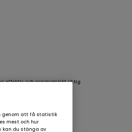
en effektiv och ergonomiskt riktig
 genom att få statistik
ses mest och hur
ds kan du stänga av