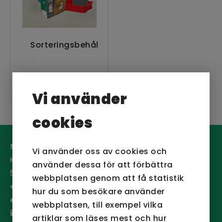
Sorteringsbehållare
Vi använder
cookies
San Sac AB
Vi använder oss av cookies och
Köpetorpsgatan 12
använder dessa för att förbättra
582 78 Linköping
webbplatsen genom att få statistik
+46 (0)13-13 04 20
hur du som besökare använder
order@sansac.se
webbplatsen, till exempel vilka
info@sansac.se
artiklar som läses mest och hur