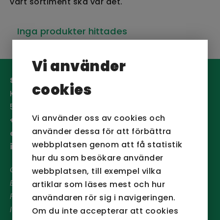
vårt sortiment ska var det.
Inga produkter hittades
Vi använder
San Sac AB
cookies
Köpetorpsgatan 12
582 78 Linköping
Vi använder oss av cookies och
+46 (0)13-13 04 20
använder dessa för att förbättra
order@sansac.se
webbplatsen genom att få statistik
info@sansac.se
hur du som besökare använder
Org nr:
556501-1227
webbplatsen, till exempel vilka
Bankgiro:
5933-6933
artiklar som läses mest och hur
Plusgiro:
469751-2
användaren rör sig i navigeringen.
IBAN:
SE85 9500 0099 6034 0469 7512
Om du inte accepterar att cookies