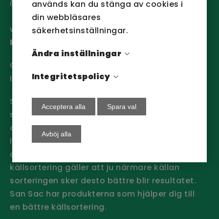
BIC/SWIFT:
NDEASESS
används kan du stänga av cookies i
din webbläsares
webbansvarig:
säkerhetsinställningar.
Hanna Johansson
Ändra inställningar
Om cookies
Integritetspolicy
Integritetspolicy
San Sacs produkter finns i nästan alla
Acceptera alla
Spara val
sammanhang där man tänker källsortering
och avfallshantering. Därför är vår vision
Avböj alla
logisk - att göra källsortering till en naturlig
del av varje människas vardag. Som vid all
källsortering gäller att ju närmare källan
sorteringen sker desto bättre blir resultatet.
San Sac har produkterna som hjälper dig till
en bättre källsortering.