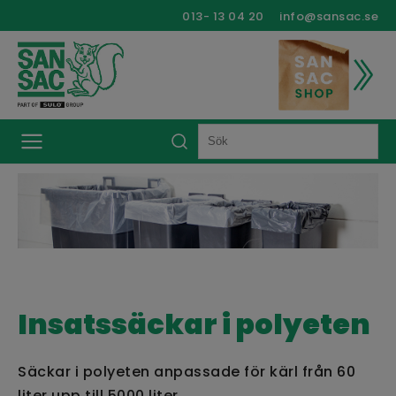
013- 13 04 20
info@sansac.se
Insatssäckar i polyeten
Säckar i polyeten anpassade för kärl från 60
liter upp till 5000 liter.