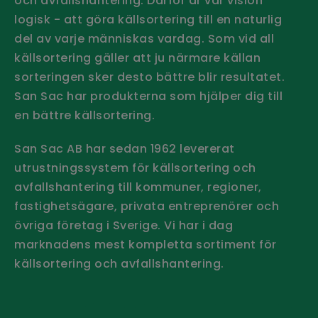
och avfallshantering. Därför är vår vision
logisk - att göra källsortering till en naturlig
del av varje människas vardag. Som vid all
källsortering gäller att ju närmare källan
sorteringen sker desto bättre blir resultatet.
San Sac har produkterna som hjälper dig till
en bättre källsortering.
San Sac AB har sedan 1962 levererat
utrustningssystem för källsortering och
avfallshantering till kommuner, regioner,
fastighetsägare, privata entreprenörer och
övriga företag i Sverige.
Vi har i dag
marknadens mest kompletta sortiment för
källsortering och avfallshantering.
Håll dig uppdaterad - Prenumerera