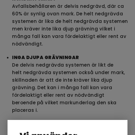
Avfallsbehållaren är delvis nedgrävd, där ca
60% är synlig ovan mark. De helt nedgrävda
systemen är lika de helt nedgrävda systemen
men kräver inte lika djup grävning vilket i
många fall kan vara fördelaktigt eller rent av
nödvändigt.
INGA DJUPA GRÄVNINGAR
De delvis nedgrävda systemen är likt de
helt nedgrävda systemen också under mark,
skillnaden är att de inte kräver lika djup
grävning. Det kan i många fall kan vara
fördelaktigt eller rent av nödvändigt
beroende på vilket markunderlag den ska
placeras i.