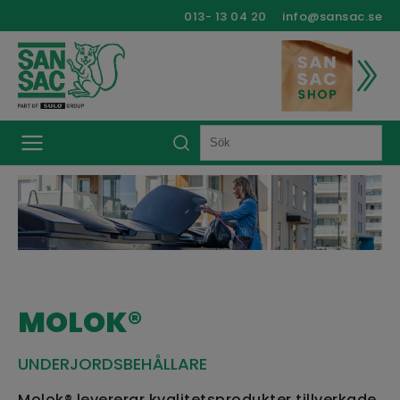
013- 13 04 20
info@sansac.se
MOLOK®
UNDERJORDSBEHÅLLARE
Molok® levererar kvalitetsprodukter tillverkade