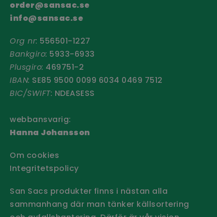
order@sansac.se
info@sansac.se
Org nr:
556501-1227
Bankgiro:
5933-6933
Plusgiro:
469751-2
IBAN:
SE85 9500 0099 6034 0469 7512
BIC/SWIFT:
NDEASESS
webbansvarig:
Hanna Johansson
Om cookies
Integritetspolicy
San Sacs produkter finns i nästan alla
sammanhang där man tänker källsortering