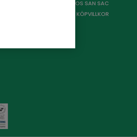
HANDLA HOS
SAN SAC
KÖPVILLKOR
e.
Vi
 och