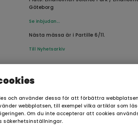
Göteborg
Se inbjudan...
Nästa mässa är i Partille 6/11.
Till Nyhetsarkiv
cookies
ies och använder dessa för att förbättra webbplatsen
odukter finns i nästan alla sammanhang där man tän
nder webbplatsen, till exempel vilka artiklar som lä
 och avfallshantering. Därför är vår vision logisk - att
vigeringen. Om du inte accepterar att cookies använ
tering till en naturlig del av varje människas vardag.
s säkerhetsinställningar.
ortering gäller att ju närmare källan sorteringen sker 
esultatet. San Sac har produkterna som hjälper dig till