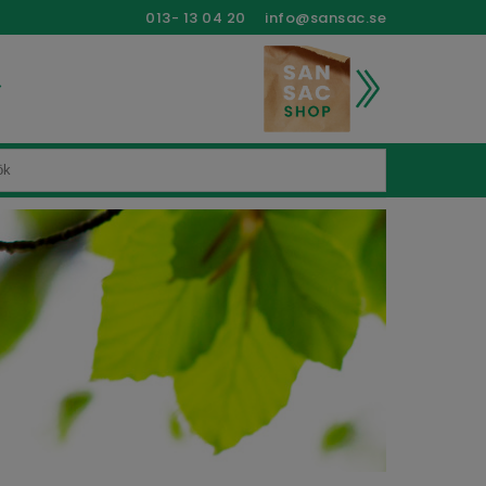
013- 13 04 20
info@sansac.se
>