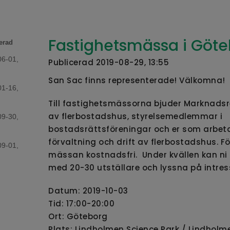
Fastighetsmässa i Göt
erad
06-01,
Publicerad 2019-08-29, 13:55
San Sac finns representerade! Välkomna!
01-16,
Till fastighetsmässorna bjuder Marknads
av flerbostadshus, styrelsemedlemmar i
09-30,
bostadsrättsföreningar och er som arbet
förvaltning och drift av flerbostadshus. F
09-01,
mässan kostnadsfri. Under kvällen kan n
med 20-30 utställare och lyssna på intre
Datum: 2019-10-03
Tid: 17:00-20:00
Ort: Göteborg
Plats: Lindholmen Science Park / Lindholm