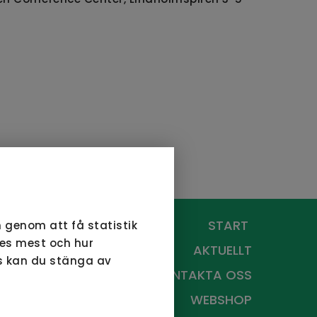
START
 genom att få statistik
ker
ses mest och hur
AKTUELLT
ds kan du stänga av
 Som
KONTAKTA OSS
desto
WEBSHOP
 en