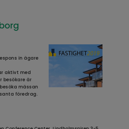
eborg
respons in ägare
ar aktivt med
ör besökare är
i besöka mässan
ssanta föredrag.
en Conference Center, Lindholmspiren 3-5