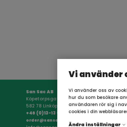
Vi använder 
Vi använder oss av cook
San Sac AB
San Sacs pr
hur du som besökare anvä
Köpetorpsgatan 12
källsortering
användaren rör sig i na
582 78 Linköping
göra källsor
cookies i din webbläsare
+46 (0)13-13 04 20
vid all källs
bättre blir r
order@sansac.se
Ändra inställningar