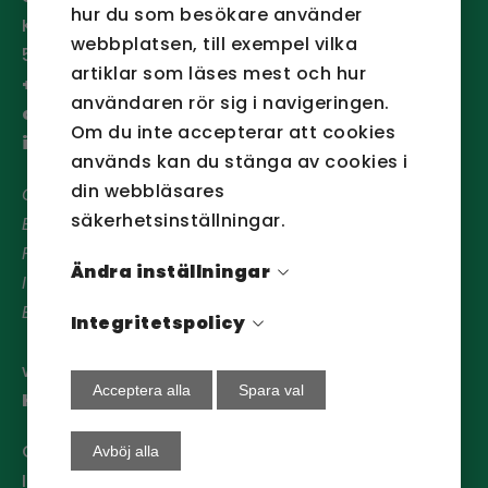
hur du som besökare använder
Köpetorpsgatan 12
webbplatsen, till exempel vilka
582 78 Linköping
artiklar som läses mest och hur
+46 (0)13-13 04 20
användaren rör sig i navigeringen.
order@sansac.se
Om du inte accepterar att cookies
info@sansac.se
används kan du stänga av cookies i
din webbläsares
Org nr:
556501-1227
säkerhetsinställningar.
Bankgiro:
5933-6933
Plusgiro:
469751-2
Ändra inställningar
IBAN:
SE85 9500 0099 6034 0469 7512
BIC/SWIFT:
NDEASESS
Integritetspolicy
webbansvarig:
Acceptera alla
Spara val
Hanna Johansson
Om cookies
Avböj alla
Integritetspolicy