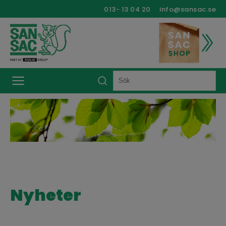
013- 13 04 20
info@sansac.se
Nyheter