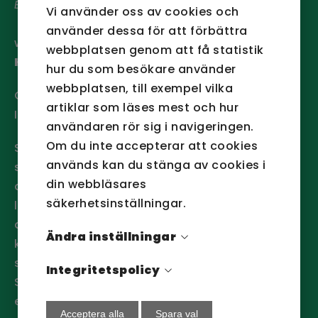
BIC/SWIFT:
NDEASESS
Vi använder oss av cookies och
använder dessa för att förbättra
webbansvarig:
webbplatsen genom att få statistik
Hanna Johansson
hur du som besökare använder
webbplatsen, till exempel vilka
Om cookies
artiklar som läses mest och hur
Integritetspolicy
användaren rör sig i navigeringen.
Om du inte accepterar att cookies
San Sacs produkter finns i nästan alla
används kan du stänga av cookies i
sammanhang där man tänker källsortering
din webbläsares
och avfallshantering. Därför är vår vision
säkerhetsinställningar.
logisk - att göra källsortering till en naturlig
del av varje människas vardag. Som vid all
Ändra inställningar
källsortering gäller att ju närmare källan
sorteringen sker desto bättre blir resultatet.
Integritetspolicy
San Sac har produkterna som hjälper dig till
en bättre källsortering.
Acceptera alla
Spara val