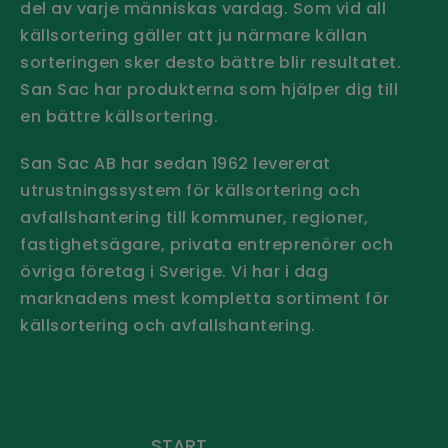
del av varje människas vardag. Som vid all
källsortering gäller att ju närmare källan
sorteringen sker desto bättre blir resultatet.
San Sac har produkterna som hjälper dig till
en bättre källsortering.
San Sac AB har sedan 1962 levererat
utrustningssystem för källsortering och
avfallshantering till kommuner, regioner,
fastighetsägare, privata entreprenörer och
övriga företag i Sverige.
Vi har i dag
marknadens mest kompletta sortiment för
källsortering och avfallshantering.
Håll dig uppdaterad - Prenumerera
på vårt nyhetsbrev
START